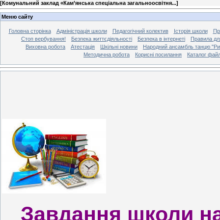
[
Комунальний заклад «Кам’янська спеціальна загальноосвітня...
]
Меню сайту
Головна сторінка
Адміністрація школи
Педагогічний колектив
Історія школи
Пр
Стоп вербування!
Безпека життєдіяльності
Безпека в інтернеті
Правила дл
Виховна робота
Атестація
Шкільні новини
Народний ансамбль танцю "Ри
Методична робота
Корисні посилання
Каталог файл
Завдання школи на