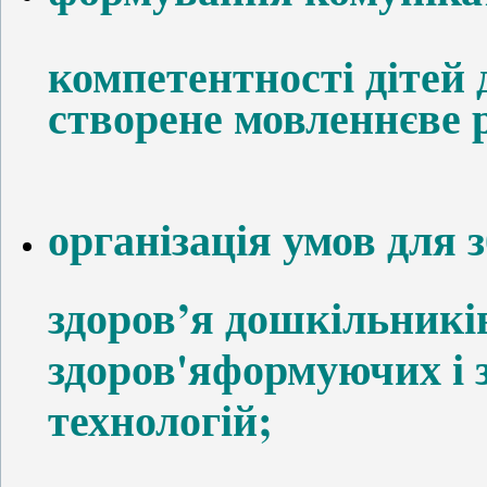
компетентності дітей
створен
е
мовленнєв
е
р
організація умов для
здоров’я дошкільникі
здоров'яформуючих і 
технологій;