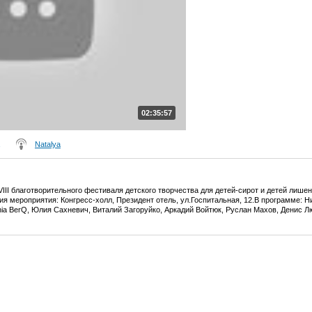
02:35:57
Natalya
 VIII благотворительного фестиваля детского творчества для детей-сирот и детей лиш
 мероприятия: Конгресс-холл, Президент отель, ул.Госпитальная, 12.В программе: Н
 BerQ, Юлия Сахневич, Виталий Загоруйко, Аркадий Войтюк, Руслан Махов, Денис Люб