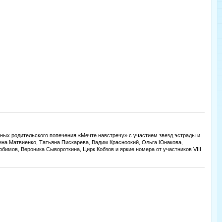
енных родительского попечения «Мечте навстречу» с участием звезд эстрады и
ина Матвиенко, Татьяна Пискарева, Вадим Красноокий, Ольга Юнакова,
имов, Вероника Сывороткина, Цирк Кобзов и яркие номера от участников VIII