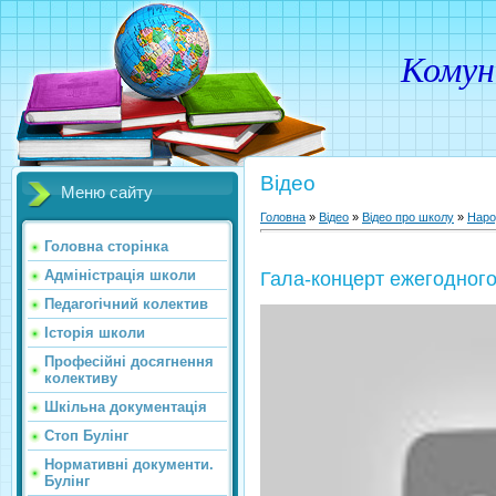
Комунальн
Відео
Меню сайту
Головна
»
Відео
»
Відео про школу
»
Наро
Головна сторінка
Адміністрація школи
Гала-концерт ежегодного
Педагогічний колектив
Історія школи
Професійні досягнення
колективу
Шкільна документація
Стоп Булінг
Нормативні документи.
Булінг