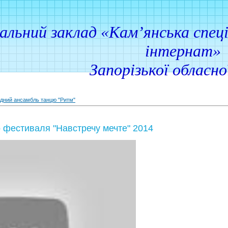
ий заклад «Кам’янська спеціа
інтернат»
Запорізької обласн
дний ансамбль танцю "Ритм"
 фестиваля "Навстречу мечте" 2014