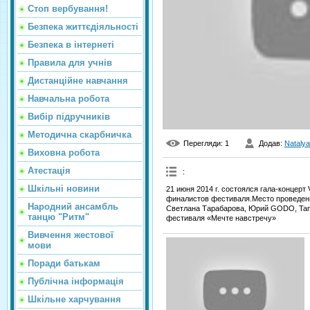
Стоп вербування!
Безпека життєдіяльності
Безпека в інтернеті
Правила для учнів
Дистанційне навчання
Навчальна робота
Вибір підручників
Методична скарбничка
Перегляди
: 1
Додав
:
Natalya
Виховна робота
Атестація
:
Шкільні новини
21 июня 2014 г. состоялся гала-концерт
финалистов фестиваля.Место проведения
Народний ансамбль
Светлана Тарабарова, Юрий GODO, Tania
танцю "Ритм"
фестиваля «Мечте навстречу»
Вивчення жестової
мови
Поради батькам
Публічна інформація
Шкільне харчування