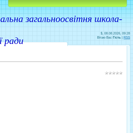
Головна
Реєстрація
Вхід
льна загальноосвітня школа-
$, 08.08.2026, 09:28
ої ради
Вітаю Вас
Гість
|
RSS