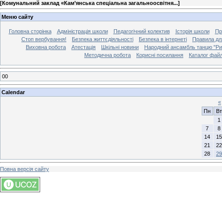
[
Комунальний заклад «Кам’янська спеціальна загальноосвітня...
]
Меню сайту
Головна сторінка
Адміністрація школи
Педагогічний колектив
Історія школи
Пр
Стоп вербування!
Безпека життєдіяльності
Безпека в інтернеті
Правила дл
Виховна робота
Атестація
Шкільні новини
Народний ансамбль танцю "Ри
Методична робота
Корисні посилання
Каталог файл
00
Calendar
«
Пн
Вт
1
7
8
14
15
21
22
28
29
Повна версія сайту