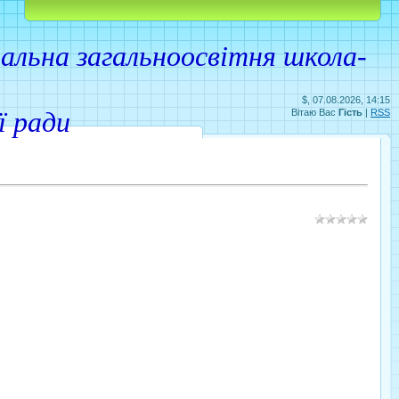
Головна
Реєстрація
Вхід
льна загальноосвітня школа-
$, 07.08.2026, 14:15
ої ради
Вітаю Вас
Гість
|
RSS