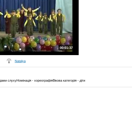
00:01:37
Natalya
ами слухуНомінація - хореографіяВікова категорія - діти