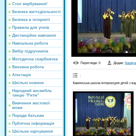
Стоп вербування!
Безпека життєдіяльності
Безпека в інтернеті
Правила для учнів
Дистанційне навчання
Навчальна робота
Вибір підручників
Методична скарбничка
Перегляди
: 0
Додав
:
Natalya
Виховна робота
Атестація
:
Шкільні новини
Камянська школа-інтернатдля дітей з вад
Народний ансамбль
танцю "Ритм"
Вивчення жестової
мови
Поради батькам
Публічна інформація
Шкільне харчування