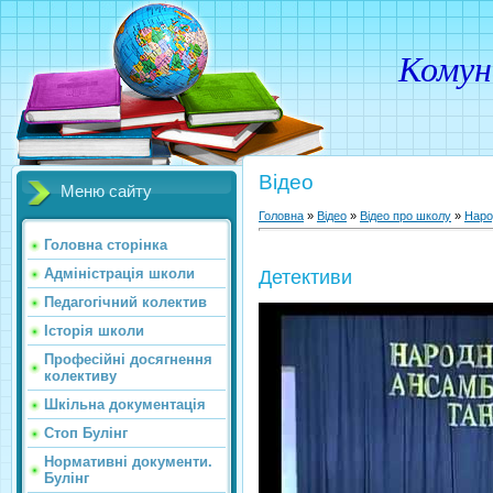
Комунальн
Відео
Меню сайту
Головна
»
Відео
»
Відео про школу
»
Наро
Головна сторінка
Адміністрація школи
Детективи
Педагогічний колектив
Історія школи
Професійні досягнення
колективу
Шкільна документація
Стоп Булінг
Нормативні документи.
Булінг