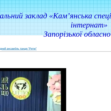
ий заклад «Кам’янська спеціа
інтернат»
Запорізької обласн
дний ансамбль танцю "Ритм"