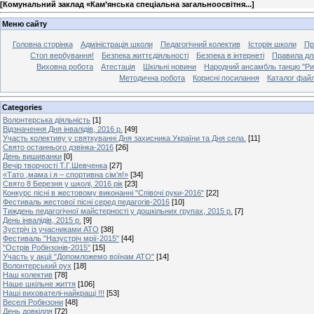
[
Комунальний заклад «Кам’янська спеціальна загальноосвітня...
]
Меню сайту
Головна сторінка
Адміністрація школи
Педагогічний колектив
Історія школи
Пр
Стоп вербування!
Безпека життєдіяльності
Безпека в інтернеті
Правила дл
Виховна робота
Атестація
Шкільні новини
Народний ансамбль танцю "Ри
Методична робота
Корисні посилання
Каталог файл
Categories
Волонтерська діяльність
[1]
Відзначення Дня інвалідів, 2016 р.
[49]
Участь колективу у святкуванні Дня захисника України та Дня села.
[11]
Свято останнього дзвінка-2016
[26]
День вишиванки
[0]
Вечір творчості Т.Г.Шевченка
[27]
«Тато ,мама і я – спортивна сім’я!»
[34]
Свято 8 Березня у школі, 2016 рік
[23]
Конкурс пісні в жестовому виконанні "Співочі руки-2016"
[22]
Фестиваль жестової пісні серед педагогів-2016
[10]
Тиждень педагогічної майстерності у дошкільних групах, 2015 р.
[7]
День інвалідів, 2015 р.
[9]
Зустріч із учасниками АТО
[38]
Фестиваль "Назустріч мрії-2015"
[44]
"Острів Робінзонів-2015"
[15]
Участь у акції "Допомложемо воїнам АТО"
[14]
Волонтерський рух
[18]
Наш колектив
[78]
Наше шкільне життя
[106]
Наші вихователі-найкращі !!!
[53]
Веселі Робінзони
[48]
День довкілля
[72]