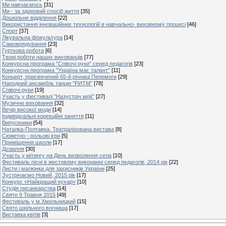
Ми навчаємось
[31]
Ми - за здоровий спосіб життя
[35]
Дошкільне відділення
[22]
Використання інноваційних технологій в навчально- виховному процесі
[46]
Спорт
[37]
Лікувальна фізкультура
[14]
Самоврядування
[23]
Гурткова робота
[6]
Творі роботи наших вихованців
[77]
Конкурсна програма "Співочі руки" серед педагогів
[23]
Конкурсна програма "Україна має талант"
[11]
Концерт, присвячений 65-й річниці Перемоги
[29]
Народний ансамбль танцю "РИТМ"
[78]
Співочі руки
[19]
Участь у фестивалі "Назустріч мрії"
[27]
Музичне виховання
[32]
Вечір високої моди
[14]
Індивідуальні корекційні заняття
[11]
Випускники
[54]
Наталка-Полтавка. Театралізована вистава
[8]
Сюжетно - рольові ігри
[5]
Приміщення школи
[17]
Дозвілля
[30]
Участь у мітингу на День визволення села
[10]
Фестиваль пісні в жестовому виконанні серед педагогів, 2014 рік
[22]
Листи і малюнки для захисників України
[25]
Зустрічаємо Новий, 2015 рік
[17]
Конкурс «Найкращий кухар»
[10]
Студія писанкарства
[14]
Свято 9 Травня 2015
[49]
Фестиваль у м.Хмельницкий
[15]
Свято шкільного вогнища
[17]
Виставка квітів
[3]