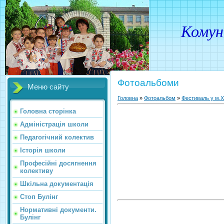
Комунальн
Фотоальбоми
Меню сайту
Головна
»
Фотоальбом
»
Фестиваль у м.
Головна сторінка
Адміністрація школи
Педагогічний колектив
Історія школи
Професійні досягнення
колективу
Шкільна документація
Стоп Булінг
Нормативні документи.
Булінг