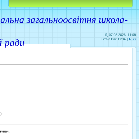
Головна
Реєстрація
Вхід
льна загальноосвітня школа-
$, 07.08.2026, 11:09
ої ради
Вітаю Вас
Гість
|
RSS
увачі.