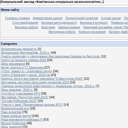
[
Комунальний заклад «Кам’янська спеціальна загальноосвітня...
]
Меню сайту
Головна сторінка
Адміністрація школи
Педагогічний колектив
Історія школи
Пр
Стоп вербування!
Безпека життєдіяльності
Безпека в інтернеті
Правила дл
Виховна робота
Атестація
Шкільні новини
Народний ансамбль танцю "Ри
Методична робота
Корисні посилання
Каталог файл
Categories
Волонтерська діяльність
[1]
Відзначення Дня інвалідів, 2016 р.
[49]
Участь колективу у святкуванні Дня захисника України та Дня села.
[11]
Свято останнього дзвінка-2016
[26]
День вишиванки
[0]
Вечір творчості Т.Г.Шевченка
[27]
«Тато ,мама і я – спортивна сім’я!»
[34]
Свято 8 Березня у школі, 2016 рік
[23]
Конкурс пісні в жестовому виконанні "Співочі руки-2016"
[22]
Фестиваль жестової пісні серед педагогів-2016
[10]
Тиждень педагогічної майстерності у дошкільних групах, 2015 р.
[7]
День інвалідів, 2015 р.
[9]
Зустріч із учасниками АТО
[38]
Фестиваль "Назустріч мрії-2015"
[44]
"Острів Робінзонів-2015"
[15]
Участь у акції "Допомложемо воїнам АТО"
[14]
Волонтерський рух
[18]
Наш колектив
[78]
Наше шкільне життя
[106]
Наші вихователі-найкращі !!!
[53]
Веселі Робінзони
[48]
День довкілля
[72]