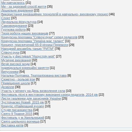
Ми навчаємось
[31]
Ми - за здоровий спосіб життя
[35]
Дошкільне відділення
[22]
Використання інноваційних технологій в навчально- виховному процесі
[46]
Спорт
[37]
Лікувальна фізкультура
[14]
Самоврядування
[23]
Гурткова робота
[6]
Творі роботи наших вихованців
[77]
Конкурсна програма "Співочі руки" серед педагогів
[23]
Конкурсна програма "Україна має талант"
[11]
Концерт, присвячений 65-й річниці Перемоги
[29]
Народний ансамбль танцю "РИТМ"
[78]
Співочі руки
[19]
Участь у фестивалі "Назустріч мрії"
[27]
Музичне виховання
[32]
Вечір високої моди
[14]
Індивідуальні корекційні заняття
[11]
Випускники
[54]
Наталка-Полтавка. Театралізована вистава
[8]
Сюжетно - рольові ігри
[5]
Приміщення школи
[17]
Дозвілля
[30]
Участь у мітингу на День визволення села
[10]
Фестиваль пісні в жестовому виконанні серед педагогів, 2014 рік
[22]
Листи і малюнки для захисників України
[25]
Зустрічаємо Новий, 2015 рік
[17]
Конкурс «Найкращий кухар»
[10]
Студія писанкарства
[14]
Свято 9 Травня 2015
[49]
Фестиваль у м.Хмельницкий
[15]
Свято шкільного вогнища
[17]
Виставка квітів
[3]