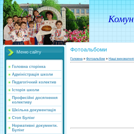
Комунальн
Фотоальбоми
Меню сайту
Головна
»
Фотоальбом
»
Наші вихователі-
Головна сторінка
Адміністрація школи
Педагогічний колектив
Історія школи
Професійні досягнення
колективу
Шкільна документація
Стоп Булінг
Нормативні документи.
Булінг