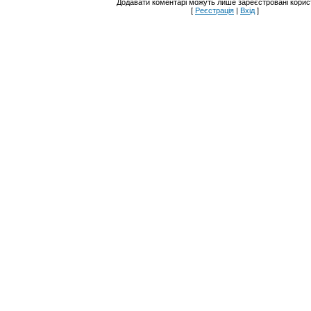
Додавати коментарі можуть лише зареєстровані корист
[
Реєстрація
|
Вхід
]