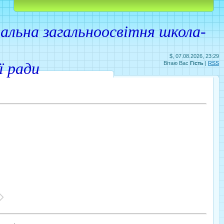
Головна
Реєстрація
Вхід
льна загальноосвітня школа-
$, 07.08.2026, 23:29
ої ради
Вітаю Вас
Гість
|
RSS