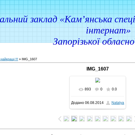
ий заклад «Кам’янська спеціа
інтернат»
Запорізької обласн
найкращі !!!
» IMG_1607
IMG_1607
893
0
0.0
Додано
06.08.2014
Natalya