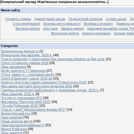
[
Комунальний заклад «Кам’янська спеціальна загальноосвітня...
]
Меню сайту
Головна сторінка
Адміністрація школи
Педагогічний колектив
Історія школи
Пр
Стоп вербування!
Безпека життєдіяльності
Безпека в інтернеті
Правила дл
Виховна робота
Атестація
Шкільні новини
Народний ансамбль танцю "Ри
Методична робота
Корисні посилання
Каталог файл
Categories
Волонтерська діяльність
[1]
Відзначення Дня інвалідів, 2016 р.
[49]
Участь колективу у святкуванні Дня захисника України та Дня села.
[11]
Свято останнього дзвінка-2016
[26]
День вишиванки
[0]
Вечір творчості Т.Г.Шевченка
[27]
«Тато ,мама і я – спортивна сім’я!»
[34]
Свято 8 Березня у школі, 2016 рік
[23]
Конкурс пісні в жестовому виконанні "Співочі руки-2016"
[22]
Фестиваль жестової пісні серед педагогів-2016
[10]
Тиждень педагогічної майстерності у дошкільних групах, 2015 р.
[7]
День інвалідів, 2015 р.
[9]
Зустріч із учасниками АТО
[38]
Фестиваль "Назустріч мрії-2015"
[44]
"Острів Робінзонів-2015"
[15]
Участь у акції "Допомложемо воїнам АТО"
[14]
Волонтерський рух
[18]
Наш колектив
[78]
Наше шкільне життя
[106]
Наші вихователі-найкращі !!!
[53]
Веселі Робінзони
[48]
День довкілля
[72]