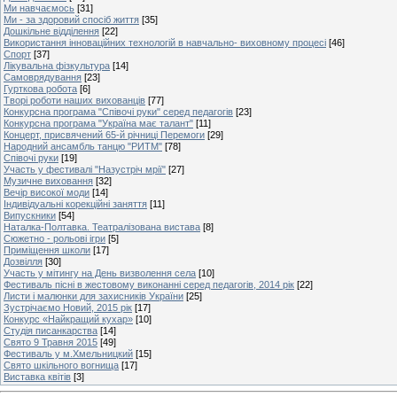
Ми навчаємось
[31]
Ми - за здоровий спосіб життя
[35]
Дошкільне відділення
[22]
Використання інноваційних технологій в навчально- виховному процесі
[46]
Спорт
[37]
Лікувальна фізкультура
[14]
Самоврядування
[23]
Гурткова робота
[6]
Творі роботи наших вихованців
[77]
Конкурсна програма "Співочі руки" серед педагогів
[23]
Конкурсна програма "Україна має талант"
[11]
Концерт, присвячений 65-й річниці Перемоги
[29]
Народний ансамбль танцю "РИТМ"
[78]
Співочі руки
[19]
Участь у фестивалі "Назустріч мрії"
[27]
Музичне виховання
[32]
Вечір високої моди
[14]
Індивідуальні корекційні заняття
[11]
Випускники
[54]
Наталка-Полтавка. Театралізована вистава
[8]
Сюжетно - рольові ігри
[5]
Приміщення школи
[17]
Дозвілля
[30]
Участь у мітингу на День визволення села
[10]
Фестиваль пісні в жестовому виконанні серед педагогів, 2014 рік
[22]
Листи і малюнки для захисників України
[25]
Зустрічаємо Новий, 2015 рік
[17]
Конкурс «Найкращий кухар»
[10]
Студія писанкарства
[14]
Свято 9 Травня 2015
[49]
Фестиваль у м.Хмельницкий
[15]
Свято шкільного вогнища
[17]
Виставка квітів
[3]