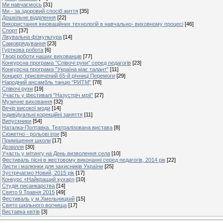
Ми навчаємось
[31]
Ми - за здоровий спосіб життя
[35]
Дошкільне відділення
[22]
Використання інноваційних технологій в навчально- виховному процесі
[46]
Спорт
[37]
Лікувальна фізкультура
[14]
Самоврядування
[23]
Гурткова робота
[6]
Творі роботи наших вихованців
[77]
Конкурсна програма "Співочі руки" серед педагогів
[23]
Конкурсна програма "Україна має талант"
[11]
Концерт, присвячений 65-й річниці Перемоги
[29]
Народний ансамбль танцю "РИТМ"
[78]
Співочі руки
[19]
Участь у фестивалі "Назустріч мрії"
[27]
Музичне виховання
[32]
Вечір високої моди
[14]
Індивідуальні корекційні заняття
[11]
Випускники
[54]
Наталка-Полтавка. Театралізована вистава
[8]
Сюжетно - рольові ігри
[5]
Приміщення школи
[17]
Дозвілля
[30]
Участь у мітингу на День визволення села
[10]
Фестиваль пісні в жестовому виконанні серед педагогів, 2014 рік
[22]
Листи і малюнки для захисників України
[25]
Зустрічаємо Новий, 2015 рік
[17]
Конкурс «Найкращий кухар»
[10]
Студія писанкарства
[14]
Свято 9 Травня 2015
[49]
Фестиваль у м.Хмельницкий
[15]
Свято шкільного вогнища
[17]
Виставка квітів
[3]