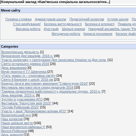
[
Комунальний заклад «Кам’янська спеціальна загальноосвітня...
]
Меню сайту
Головна сторінка
Адміністрація школи
Педагогічний колектив
Історія школи
Пр
Стоп вербування!
Безпека життєдіяльності
Безпека в інтернеті
Правила дл
Виховна робота
Атестація
Шкільні новини
Народний ансамбль танцю "Ри
Методична робота
Корисні посилання
Каталог файл
Categories
Волонтерська діяльність
[1]
Відзначення Дня інвалідів, 2016 р.
[49]
Участь колективу у святкуванні Дня захисника України та Дня села.
[11]
Свято останнього дзвінка-2016
[26]
День вишиванки
[0]
Вечір творчості Т.Г.Шевченка
[27]
«Тато ,мама і я – спортивна сім’я!»
[34]
Свято 8 Березня у школі, 2016 рік
[23]
Конкурс пісні в жестовому виконанні "Співочі руки-2016"
[22]
Фестиваль жестової пісні серед педагогів-2016
[10]
Тиждень педагогічної майстерності у дошкільних групах, 2015 р.
[7]
День інвалідів, 2015 р.
[9]
Зустріч із учасниками АТО
[38]
Фестиваль "Назустріч мрії-2015"
[44]
"Острів Робінзонів-2015"
[15]
Участь у акції "Допомложемо воїнам АТО"
[14]
Волонтерський рух
[18]
Наш колектив
[78]
Наше шкільне життя
[106]
Наші вихователі-найкращі !!!
[53]
Веселі Робінзони
[48]
День довкілля
[72]