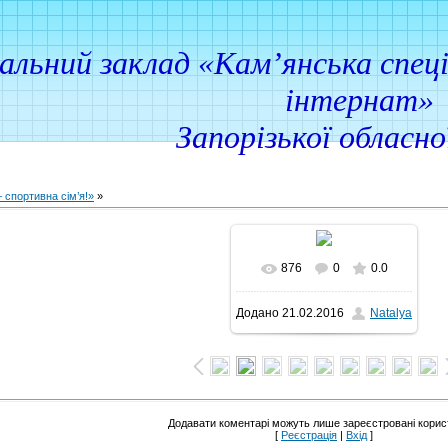
ий заклад «Кам’янська спеціа
інтернат»
Запорізької обласн
– спортивна сім’я!»
»
876
0
0.0
У реальному розмірі
Додано
21.02.2016
Natalya
1600x997
/ 234.3Kb
Додавати коментарі можуть лише зареєстровані корист
[
Реєстрація
|
Вхід
]