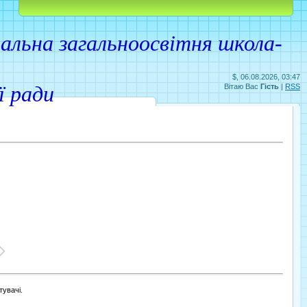
Головна
Реєстрація
Вхід
льна загальноосвітня школа-
$, 06.08.2026, 03:47
ої ради
Вітаю Вас
Гість
|
RSS
увачі.