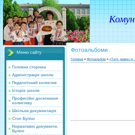
Комунальн
Фотоальбоми
Меню сайту
Головна
»
Фотоальбом
»
«Тато ,мама і я 
Головна сторінка
Адміністрація школи
Педагогічний колектив
Історія школи
Професійні досягнення
колективу
Шкільна документація
Стоп Булінг
Нормативні документи.
Булінг