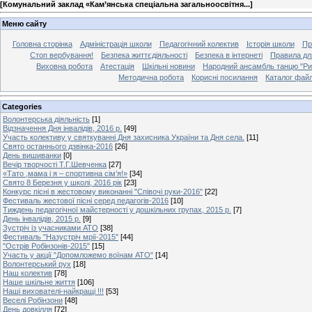
[
Комунальний заклад «Кам’янська спеціальна загальноосвітня...
]
Меню сайту
Головна сторінка
Адміністрація школи
Педагогічний колектив
Історія школи
Пр
Стоп вербування!
Безпека життєдіяльності
Безпека в інтернеті
Правила дл
Виховна робота
Атестація
Шкільні новини
Народний ансамбль танцю "Ри
Методична робота
Корисні посилання
Каталог файл
Categories
Волонтерська діяльність
[1]
Відзначення Дня інвалідів, 2016 р.
[49]
Участь колективу у святкуванні Дня захисника України та Дня села.
[11]
Свято останнього дзвінка-2016
[26]
День вишиванки
[0]
Вечір творчості Т.Г.Шевченка
[27]
«Тато ,мама і я – спортивна сім’я!»
[34]
Свято 8 Березня у школі, 2016 рік
[23]
Конкурс пісні в жестовому виконанні "Співочі руки-2016"
[22]
Фестиваль жестової пісні серед педагогів-2016
[10]
Тиждень педагогічної майстерності у дошкільних групах, 2015 р.
[7]
День інвалідів, 2015 р.
[9]
Зустріч із учасниками АТО
[38]
Фестиваль "Назустріч мрії-2015"
[44]
"Острів Робінзонів-2015"
[15]
Участь у акції "Допомложемо воїнам АТО"
[14]
Волонтерський рух
[18]
Наш колектив
[78]
Наше шкільне життя
[106]
Наші вихователі-найкращі !!!
[53]
Веселі Робінзони
[48]
День довкілля
[72]