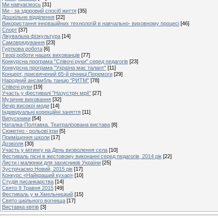
Ми навчаємось
[31]
Ми - за здоровий спосіб життя
[35]
Дошкільне відділення
[22]
Використання інноваційних технологій в навчально- виховному процесі
[46]
Спорт
[37]
Лікувальна фізкультура
[14]
Самоврядування
[23]
Гурткова робота
[6]
Творі роботи наших вихованців
[77]
Конкурсна програма "Співочі руки" серед педагогів
[23]
Конкурсна програма "Україна має талант"
[11]
Концерт, присвячений 65-й річниці Перемоги
[29]
Народний ансамбль танцю "РИТМ"
[78]
Співочі руки
[19]
Участь у фестивалі "Назустріч мрії"
[27]
Музичне виховання
[32]
Вечір високої моди
[14]
Індивідуальні корекційні заняття
[11]
Випускники
[54]
Наталка-Полтавка. Театралізована вистава
[8]
Сюжетно - рольові ігри
[5]
Приміщення школи
[17]
Дозвілля
[30]
Участь у мітингу на День визволення села
[10]
Фестиваль пісні в жестовому виконанні серед педагогів, 2014 рік
[22]
Листи і малюнки для захисників України
[25]
Зустрічаємо Новий, 2015 рік
[17]
Конкурс «Найкращий кухар»
[10]
Студія писанкарства
[14]
Свято 9 Травня 2015
[49]
Фестиваль у м.Хмельницкий
[15]
Свято шкільного вогнища
[17]
Виставка квітів
[3]