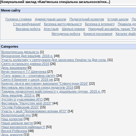
[
Комунальний заклад «Кам’янська спеціальна загальноосвітня...
]
Меню сайту
Головна сторінка
Адміністрація школи
Педагогічний колектив
Історія школи
Пр
Стоп вербування!
Безпека життєдіяльності
Безпека в інтернеті
Правила дл
Виховна робота
Атестація
Шкільні новини
Народний ансамбль танцю "Ри
Методична робота
Корисні посилання
Каталог файл
Categories
Волонтерська діяльність
[1]
Відзначення Дня інвалідів, 2016 р.
[49]
Участь колективу у святкуванні Дня захисника України та Дня села.
[11]
Свято останнього дзвінка-2016
[26]
День вишиванки
[0]
Вечір творчості Т.Г.Шевченка
[27]
«Тато ,мама і я – спортивна сім’я!»
[34]
Свято 8 Березня у школі, 2016 рік
[23]
Конкурс пісні в жестовому виконанні "Співочі руки-2016"
[22]
Фестиваль жестової пісні серед педагогів-2016
[10]
Тиждень педагогічної майстерності у дошкільних групах, 2015 р.
[7]
День інвалідів, 2015 р.
[9]
Зустріч із учасниками АТО
[38]
Фестиваль "Назустріч мрії-2015"
[44]
"Острів Робінзонів-2015"
[15]
Участь у акції "Допомложемо воїнам АТО"
[14]
Волонтерський рух
[18]
Наш колектив
[78]
Наше шкільне життя
[106]
Наші вихователі-найкращі !!!
[53]
Веселі Робінзони
[48]
День довкілля
[72]